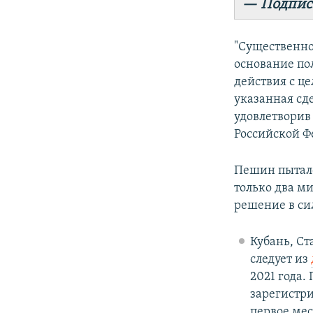
— Подпис
"Существенн
основание по
действия с це
указанная сд
удовлетворив
Российской Ф
Пешин пыталс
только два ми
решение в си
Кубань, Ст
следует из
2021 года.
зарегистри
первое мес