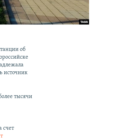
станции об
вороссийске
надлежала
ть источник
более тысячи
а счет
т