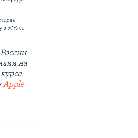
отдела
у в 50% от
России –
алии на
 курсе
в
Apple