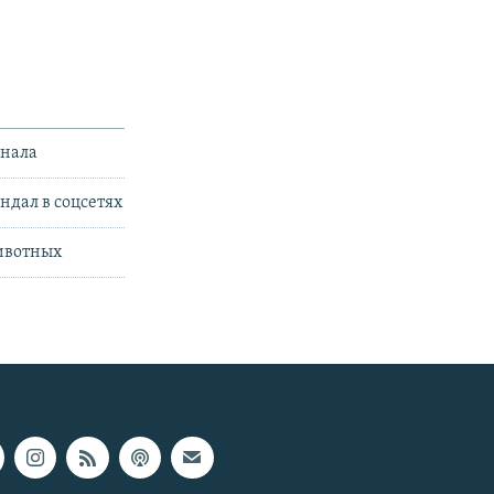
инала
ндал в соцсетях
животных