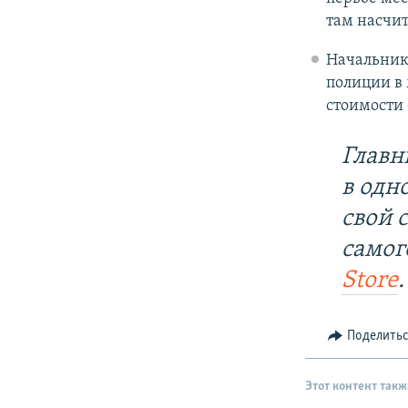
там насчит
Начальник
полиции в
стоимости 
Главн
в одн
свой 
самог
Store
.
Поделить
Этот контент такж