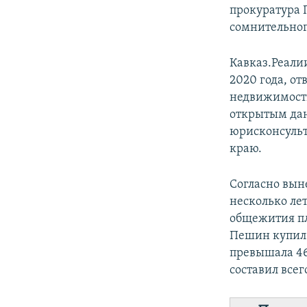
прокуратура П
сомнительно
Кавказ.Реалии
2020 года, о
недвижимость
открытым да
юрисконсульт
краю.
Согласно вын
несколько лет
общежития пл
Пешин купил 
превышала 46
составил всег