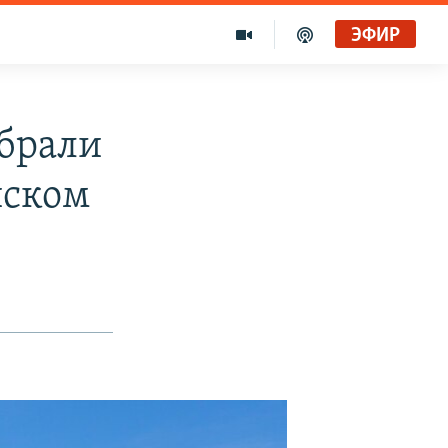
ЭФИР
брали
йском