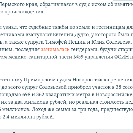
ермского края, обратившаяся в суд с иском об изъяти
го происхождения.
 узнал, что судебные тяжбы по земле и гостиницам дл
тветчиками выступают Евгений Дудко, у которого была
, а также супруги Тимофей Пешин и Юлия Соловьева.
нным, последняя
занималась
тендерами, будучи стар
ом медико-санитарной части №59 управления ФСИН 
есенному Приморским судом Новороссийска решению
 до этого супруг Соловьевой приобрел участок в 38 сото
ощадью 698 и 362 квадратных метра в Новороссийске
их за два миллиона рублей, но реальная стоимость н
 миллионов. Доход же семьи за три года, предшеству
о 2,4 миллиона рублей.