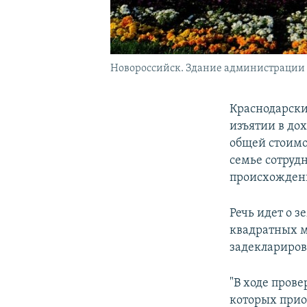
Новороссийск. Здание администрации 
Краснодарски
изъятии в до
общей стоимо
семье сотруд
происхождени
Речь идет о 
квадратных м
задеклариров
"В ходе пров
которых прио