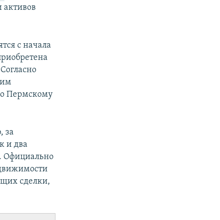
и активов
ятся с начала
 приобретена
 Согласно
шим
по Пермскому
, за
к и два
. Официально
едвижимости
ющих сделки,