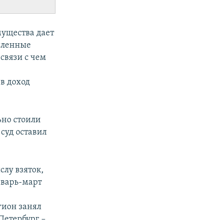
ущества дает
шленные
связи с чем
,
в доход
ьно стоили
 суд оставил
слу взяток,
нварь-март
гион занял
Петербург –