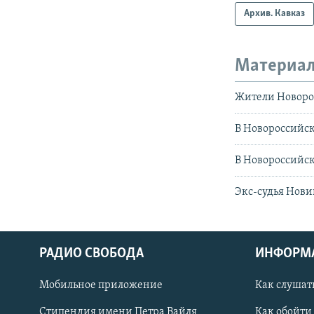
Архив. Кавказ
Материал
Жители Новорос
В Новороссийск
В Новороссийск
Экс-судья Нови
РАДИО СВОБОДА
ИНФОРМ
Мобильное приложение
Как слушат
СОЦИАЛЬНЫЕ СЕТИ
Стипендия имени Петра Вайля
Как обойти