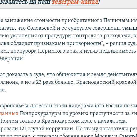
ывайтесь на наш
телеграм-канал
!
ое занижение стоимости приобретенного Пешиным им
лагать, что Соловьевой и ее супругом совершены умы
лью уклонения от процедуры контроля за расходами, в 
елка обладает признаками притворности", – решил суд
 иск прокурора Пермского края и изъяв недвижимость 
едерации.
я доказать в суде, что общежития и земля действител
ллиона, а не в 23 раза больше. Краснодарский краевой
ле.
аврополье и Дагестан стали лидерами юга России по чи
данных
Генпрокуратуры по уровню преступности за я
 Причем только в Краснодарском крае с начала года
ровали 121 случай коррупции. По этому показателю ре
то по стране, с отрывом обогнав даже Москву и Санкт-