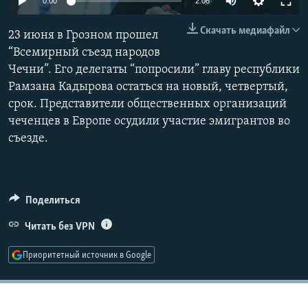
0:00
2:06
РАСПИСАНИЕ ВЕЩАНИЯ
240p
Скачать медиафайл
23 июня в Грозном прошел
ПОДПИШИТЕСЬ НА РАССЫЛКУ
360p
“Всемирный съезд народов
Чечни”. Его делегаты “попросили” главу республики
480p
СОЦИАЛЬНЫЕ СЕТИ
Auto
240p
360p
480p
Рамзана Кадырова остаться на новый, четвертый,
720p
срок. Представители общественных организаций
720p
1080p
1080p
чеченцев в Европе осудили участие эмигрантов во
съезде.
Все сайты РСЕ/РС
Поделиться
Читать без VPN
Приоритетный источник в Google