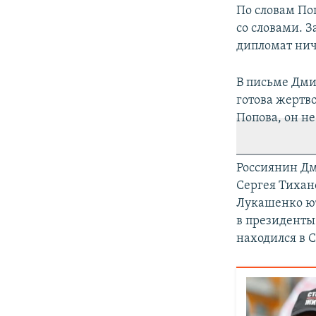
По словам Поп
со словами. З
дипломат ниче
В письме Дмит
готова жертв
Попова, он н
Россиянин Дм
Сергея Тихан
Лукашенко ют
в президенты 
находился в 