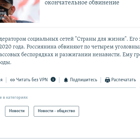
окончательное обвинение
дератором социальных сетей "Страны для жизни". Его
2020 года. Россиянина обвиняют по четырем уголовным
ассовых беспорядках и разжигании ненависти. Ему гро
оды.
ся
Читать без VPN
Подпишитесь
Распечатать
е в категориях
Новости
Новости - общество