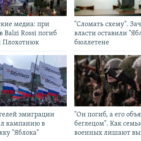
ские медиа: при
"Сломать схему". За
в Balzi Rossi погиб
власти оставили "Ябл
л Плохотнюк
бюллетене
ятелей эмиграции
"Он погиб, а его объ
ил кампанию в
беглецом". Как семь
жку "Яблока"
военных лишают вы