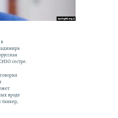
 в
Владимира
орусская
СИЗО сестре.
 говорил
и
может
ных вроде
 танкер,