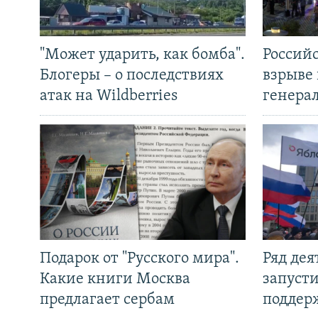
"Может ударить, как бомба".
Россий
Блогеры – о последствиях
взрыве 
атак на Wildberries
генера
Подарок от "Русского мира".
Ряд де
Какие книги Москва
запуст
предлагает сербам
поддер