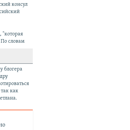
йский консул
ссийский
, "которая
 По словам
у блогера
ндру
лотироваться
 так как
етлана.
но