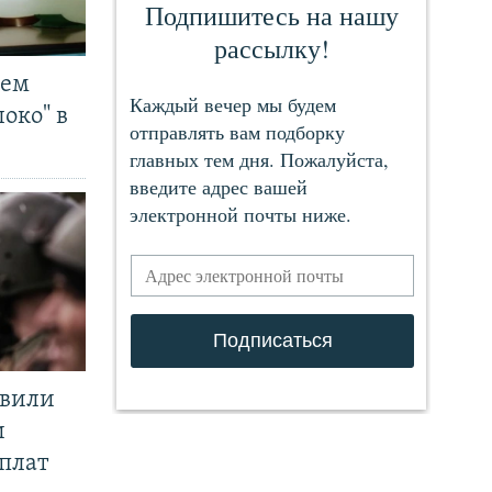
чем
око" в
явили
и
плат