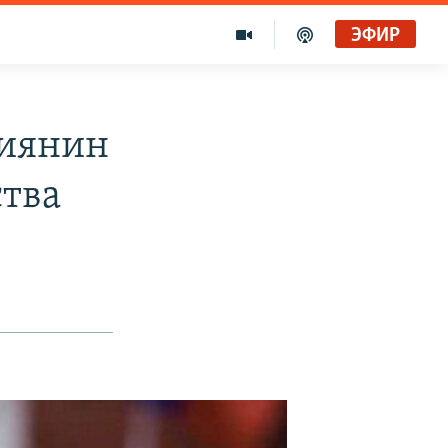
ЭФИР
сиянин
ства