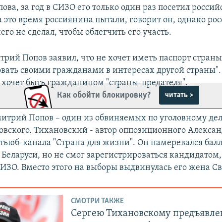
ова, за год в СИЗО его только один раз посетил росси
а это время россиянина пытали, говорит он, однако ро
го не сделал, чтобы облегчить его участь.
рий Попов заявил, что не хочет иметь паспорт страны
овать своими гражданами в интересах другой страны".
е хочет быть гражданином "страны-предателя".
Как обойти блокировку?
читать >
итрий Попов – один из обвиняемых по уголовному дел
овского. Тихановский - автор оппозиционного Алекса
ьюб-канала "Страна для жизни". Он намеревался бал
Беларуси, но не смог зарегистрироваться кандидатом,
СИЗО. Вместо этого на выборы выдвинулась его жена Св
СМОТРИ ТАКЖЕ
Сергею Тихановскому предъявле