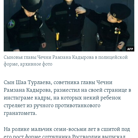
РАСПИСАНИЕ ВЕЩАНИЯ
ПОДПИШИТЕСЬ НА РАССЫЛКУ
СОЦИАЛЬНЫЕ СЕТИ
Сыновья главы Чечни Рамзана Кадырова в полицейской
форме, архивное фото
Все сайты РСЕ/РС
Сын Шаа Турлаева, советника главы Чечни
Рамзана Кадырова, разместил на своей странице в
инстаграме кадры, на которых некий ребенок
стреляет из ручного противотанкового
гранатомета.
На ролике мальчик семи-восьми лет в сшитой под
его рост форме сотрудника Росгвардии выпускал