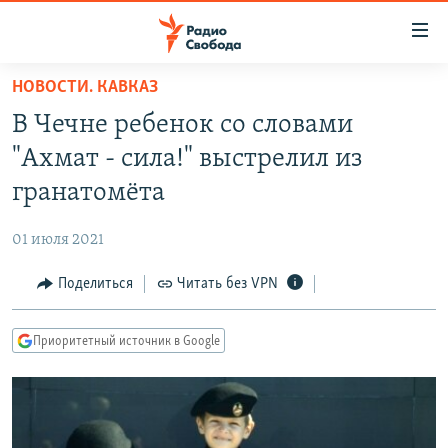
Ссылки
для
упрощенного
НОВОСТИ. КАВКАЗ
ПРОГРАММЫ
доступа
В Чечне ребенок со словами
ПОДКАСТЫ
Вернуться
"Ахмат - сила!" выстрелил из
к
АВТОРСКИЕ ПРОЕКТЫ
гранатомёта
основному
ЦИТАТЫ СВОБОДЫ
содержанию
01 июля 2021
Вернутся
МНЕНИЯ
к
Поделиться
Читать без VPN
КУЛЬТУРА
главной
навигации
IDEL.РЕАЛИИ
Приоритетный источник в Google
Вернутся
КАВКАЗ.РЕАЛИИ
к
СЕВЕР.РЕАЛИИ
поиску
СИБИРЬ.РЕАЛИИ