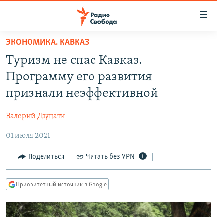
Ссылки
для
упрощенного
ЭКОНОМИКА. КАВКАЗ
ПРОГРАММЫ
доступа
Туризм не спас Кавказ.
ПОДКАСТЫ
Вернуться
Программу его развития
к
АВТОРСКИЕ ПРОЕКТЫ
признали неэффективной
основному
ЦИТАТЫ СВОБОДЫ
содержанию
Валерий Дзуцати
Вернутся
МНЕНИЯ
к
01 июля 2021
КУЛЬТУРА
главной
навигации
IDEL.РЕАЛИИ
Поделиться
Читать без VPN
Вернутся
КАВКАЗ.РЕАЛИИ
к
Приоритетный источник в Google
СЕВЕР.РЕАЛИИ
поиску
СИБИРЬ.РЕАЛИИ