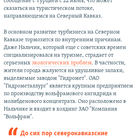
сообщение с Турцией с 22 июня, что может
сказаться на туристическом потоке,
направляющемся на Северный Кавказ.
В основном развитие турбизнеса на Северном
Кавказе тормозится по внутренним причинам.
Даже Нальчик, который еще с советских времен
специализировался на туризме, страдает от
серьезных
экологических проблем
. В частности,
жители города жалуются на удушливые запахи,
выделяемые заводом "Гидромет". ОАО
"Гидрометаллург" является крупным предприятием
по производству вольфрамового ангидрида и
молибденового концентрата. Оно расположено в
Нальчике и входит в холдинг ЗАО "Компания
"Вольфрам".
До сих пор северокавказские