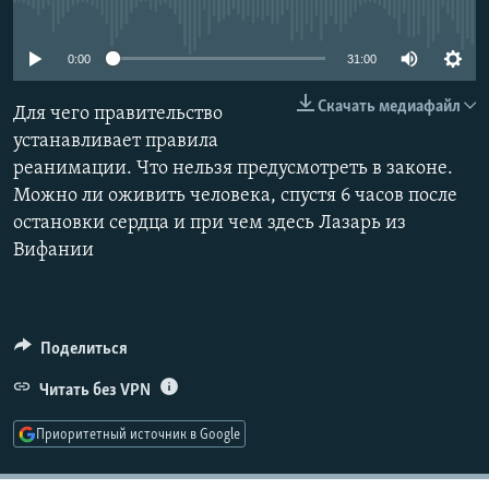
No media source currently available
РАСПИСАНИЕ ВЕЩАНИЯ
ПОДПИШИТЕСЬ НА РАССЫЛКУ
0:00
31:00
Скачать медиафайл
Для чего правительство
СОЦИАЛЬНЫЕ СЕТИ
устанавливает правила
реанимации. Что нельзя предусмотреть в законе.
Можно ли оживить человека, спустя 6 часов после
остановки сердца и при чем здесь Лазарь из
Вифании
Все сайты РСЕ/РС
Поделиться
Читать без VPN
Приоритетный источник в Google