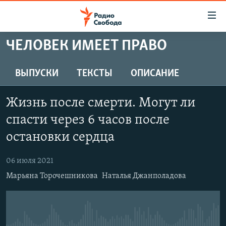
Ссылки
для
упрощенного
ЧЕЛОВЕК ИМЕЕТ ПРАВО
ПРОГРАММЫ
доступа
ПОДКАСТЫ
ВЫПУСКИ
ТЕКСТЫ
ОПИСАНИЕ
Вернуться
к
АВТОРСКИЕ ПРОЕКТЫ
основному
Жизнь после смерти. Могут ли
ЦИТАТЫ СВОБОДЫ
содержанию
спасти через 6 часов после
Вернутся
МНЕНИЯ
остановки сердца
к
КУЛЬТУРА
главной
06 июля 2021
навигации
IDEL.РЕАЛИИ
Вернутся
Марьяна Торочешникова
Наталья Джанполадова
КАВКАЗ.РЕАЛИИ
к
СЕВЕР.РЕАЛИИ
поиску
СИБИРЬ.РЕАЛИИ