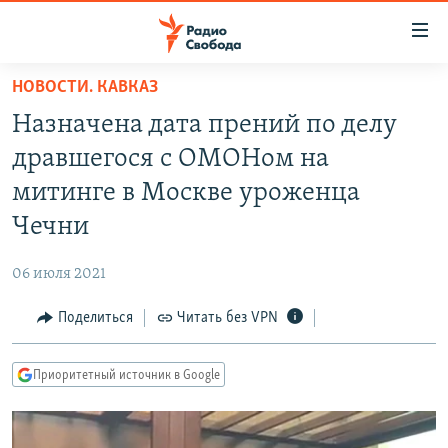
Ссылки
для
упрощенного
НОВОСТИ. КАВКАЗ
ПРОГРАММЫ
доступа
Назначена дата прений по делу
ПОДКАСТЫ
Вернуться
дравшегося с ОМОНом на
к
АВТОРСКИЕ ПРОЕКТЫ
митинге в Москве уроженца
основному
ЦИТАТЫ СВОБОДЫ
содержанию
Чечни
Вернутся
МНЕНИЯ
к
06 июля 2021
КУЛЬТУРА
главной
Поделиться
Читать без VPN
навигации
IDEL.РЕАЛИИ
Вернутся
КАВКАЗ.РЕАЛИИ
к
Приоритетный источник в Google
СЕВЕР.РЕАЛИИ
поиску
СИБИРЬ.РЕАЛИИ