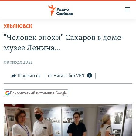
Ссылки
для
упрощенного
УЛЬЯНОВСК
ПРОГРАММЫ
доступа
"Человек эпохи" Сахаров в доме-
ПОДКАСТЫ
Вернуться
музее Ленина...
к
АВТОРСКИЕ ПРОЕКТЫ
основному
08 июля 2021
ЦИТАТЫ СВОБОДЫ
содержанию
Вернутся
МНЕНИЯ
Поделиться
Читать без VPN
к
КУЛЬТУРА
главной
Приоритетный источник в Google
навигации
IDEL.РЕАЛИИ
Вернутся
КАВКАЗ.РЕАЛИИ
к
СЕВЕР.РЕАЛИИ
поиску
СИБИРЬ.РЕАЛИИ