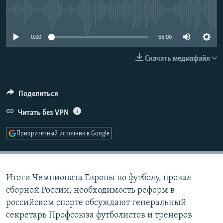
РАСПИСАНИЕ ВЕЩАНИЯ
No media source currently available
ПОДПИШИТЕСЬ НА РАССЫЛКУ
0:00
55:00
СОЦИАЛЬНЫЕ СЕТИ
Скачать медиафайл
Поделиться
Читать без VPN
Все сайты РСЕ/РС
Приоритетный источник в Google
Итоги Чемпионата Европы по футболу, провал
сборной России, необходимость реформ в
российском спорте обсуждают генеральный
секретарь Профсоюза футболистов и тренеров