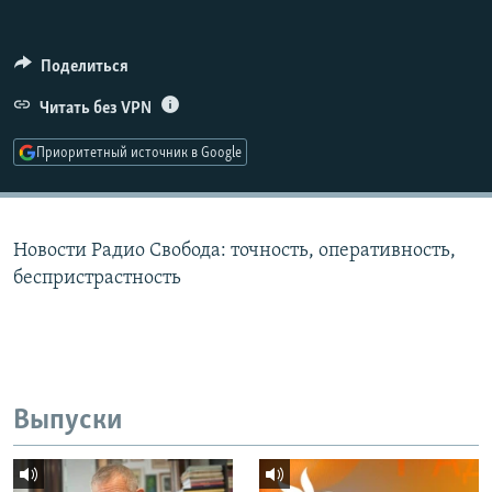
РАСПИСАНИЕ ВЕЩАНИЯ
ПОДПИШИТЕСЬ НА РАССЫЛКУ
Поделиться
Читать без VPN
СОЦИАЛЬНЫЕ СЕТИ
Приоритетный источник в Google
Новости Радио Свобода: точность, оперативность,
Все сайты РСЕ/РС
беспристрастность
Выпуски