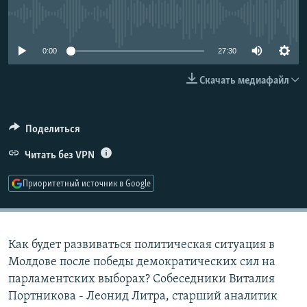
РАСПИСАНИЕ ВЕЩАНИЯ
No media source currently available
ПОДПИШИТЕСЬ НА РАССЫЛКУ
0:00
27:30
СОЦИАЛЬНЫЕ СЕТИ
Скачать медиафайл
Поделиться
Читать без VPN
Все сайты РСЕ/РС
Приоритетный источник в Google
Как будет развиваться политическая ситуация в
Молдове после победы демократических сил на
парламентских выборах? Собеседники Виталия
Портникова - Леонид Литра, старший аналитик