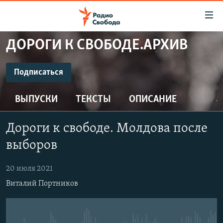
Ссылки
для
упрощенного
ДОРОГИ К СВОБОДЕ.АРХИВ
ПРОГРАММЫ
доступа
ПОДКАСТЫ
Подписаться
Вернуться
к
ПОДПИСАТЬСЯ
АВТОРСКИЕ ПРОЕКТЫ
основному
ВЫПУСКИ
ТЕКСТЫ
ОПИСАНИЕ
ЦИТАТЫ СВОБОДЫ
содержанию
CastBox
Вернутся
МНЕНИЯ
Дороги к свободе. Молдова после
к
КУЛЬТУРА
выборов
главной
Подписаться
навигации
IDEL.РЕАЛИИ
20 июля 2021
Вернутся
КАВКАЗ.РЕАЛИИ
Виталий Портников
к
СЕВЕР.РЕАЛИИ
поиску
СИБИРЬ.РЕАЛИИ