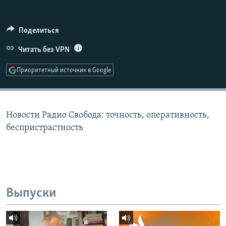
РАСПИСАНИЕ ВЕЩАНИЯ
ПОДПИШИТЕСЬ НА РАССЫЛКУ
Поделиться
Читать без VPN
СОЦИАЛЬНЫЕ СЕТИ
Приоритетный источник в Google
Новости Радио Свобода: точность, оперативность,
Все сайты РСЕ/РС
беспристрастность
Выпуски