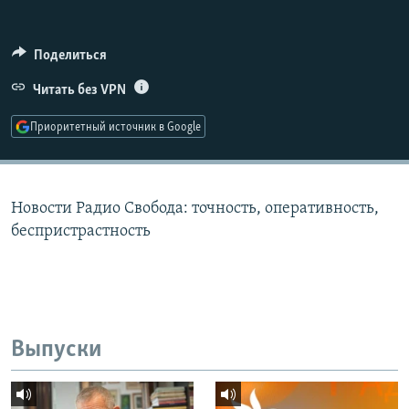
РАСПИСАНИЕ ВЕЩАНИЯ
ПОДПИШИТЕСЬ НА РАССЫЛКУ
Поделиться
Читать без VPN
СОЦИАЛЬНЫЕ СЕТИ
Приоритетный источник в Google
Новости Радио Свобода: точность, оперативность,
Все сайты РСЕ/РС
беспристрастность
Выпуски