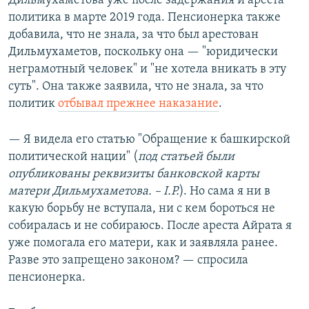
Дильмухаметова уже после задержания и ареста
политика в марте 2019 года. Пенсионерка также
добавила, что не знала, за что был арестован
Дильмухаметов, поскольку она — "юридически
неграмотный человек" и "не хотела вникать в эту
суть". Она также заявила, что не знала, за что
политик
отбывал прежнее наказание
.
— Я видела его статью "Обращение к башкирской
политической нации" (
под статьей были
опубликованы реквизиты банковской карты
матери Дильмухаметова. –
I
.Р.
). Но сама я ни в
какую борьбу не вступала, ни с кем бороться не
собиралась и не собираюсь. После ареста Айрата я
уже помогала его матери, как и заявляла ранее.
Разве это запрещено законом? — спросила
пенсионерка.