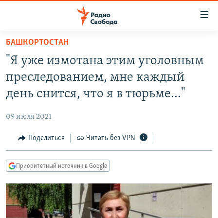
Ссылки
для
упрощенного
БАШКОРТОСТАН
ПРОГРАММЫ
доступа
"Я уже измотана этим уголовным
ПОДКАСТЫ
Вернуться
преследованием, мне каждый
к
АВТОРСКИЕ ПРОЕКТЫ
день снится, что я в тюрьме…"
основному
ЦИТАТЫ СВОБОДЫ
содержанию
09 июля 2021
Вернутся
МНЕНИЯ
к
Поделиться
Читать без VPN
КУЛЬТУРА
главной
навигации
IDEL.РЕАЛИИ
Приоритетный источник в Google
Вернутся
КАВКАЗ.РЕАЛИИ
к
СЕВЕР.РЕАЛИИ
поиску
СИБИРЬ.РЕАЛИИ