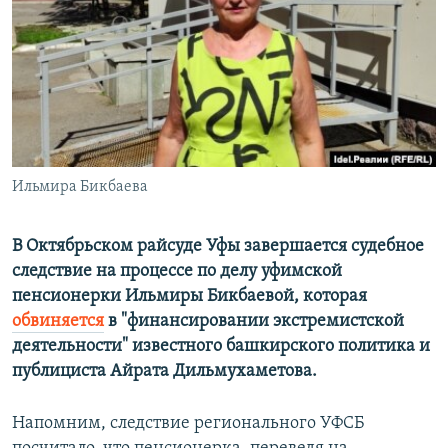
РАСПИСАНИЕ ВЕЩАНИЯ
ПОДПИШИТЕСЬ НА РАССЫЛКУ
СОЦИАЛЬНЫЕ СЕТИ
Ильмира Бикбаева
Все сайты РСЕ/РС
В Октябрьском райсуде Уфы завершается судебное
следствие на процессе по делу уфимской
пенсионерки Ильмиры Бикбаевой, которая
обвиняется
в "финансировании экстремистской
деятельности" известного башкирского политика и
публициста Айрата Дильмухаметова.
Напомним, следствие регионального УФСБ