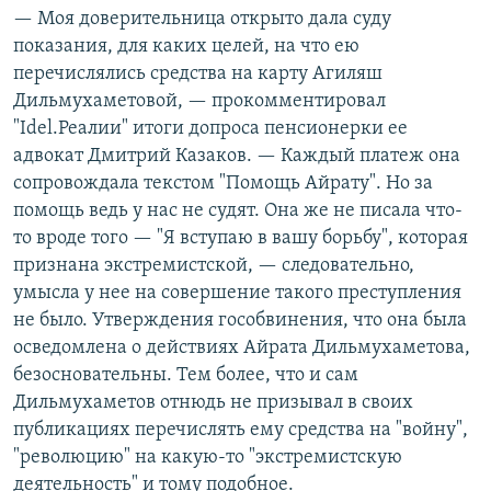
— Моя доверительница открыто дала суду
показания, для каких целей, на что ею
перечислялись средства на карту Агиляш
Дильмухаметовой, — прокомментировал
"Idel.Реалии" итоги допроса пенсионерки ее
адвокат Дмитрий Казаков. — Каждый платеж она
сопровождала текстом "Помощь Айрату". Но за
помощь ведь у нас не судят. Она же не писала что-
то вроде того — "Я вступаю в вашу борьбу", которая
признана экстремистской, — следовательно,
умысла у нее на совершение такого преступления
не было. Утверждения гособвинения, что она была
осведомлена о действиях Айрата Дильмухаметова,
безосновательны. Тем более, что и сам
Дильмухаметов отнюдь не призывал в своих
публикациях перечислять ему средства на "войну",
"революцию" на какую-то "экстремистскую
деятельность" и тому подобное.