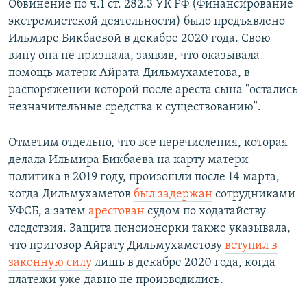
Обвинение по ч.1 ст. 282.3 УК РФ (Финансирование
экстремистской деятельности) было предъявлено
Ильмире Бикбаевой в декабре 2020 года. Свою
вину она не признала, заявив, что оказывала
помощь матери Айрата Дильмухаметова, в
распоряжении которой после ареста сына "остались
незначительные средства к существованию".
Отметим отдельно, что все перечисления, которая
делала Ильмира Бикбаева на карту матери
политика в 2019 году, произошли после 14 марта,
когда Дильмухаметов
был задержан
сотрудниками
УФСБ, а затем
арестован
судом по ходатайству
следствия. Защита пенсионерки также указывала,
что приговор Айрату Дильмухаметову
вступил в
законную силу
лишь в декабре 2020 года, когда
платежи уже давно не производились.