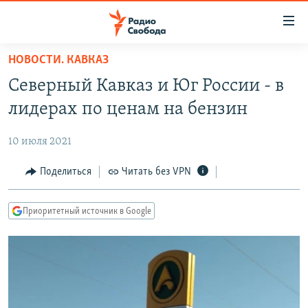
Ссылки
для
упрощенного
НОВОСТИ. КАВКАЗ
ПРОГРАММЫ
доступа
Северный Кавказ и Юг России - в
ПОДКАСТЫ
Вернуться
лидерах по ценам на бензин
к
АВТОРСКИЕ ПРОЕКТЫ
основному
10 июля 2021
ЦИТАТЫ СВОБОДЫ
содержанию
Вернутся
МНЕНИЯ
Поделиться
Читать без VPN
к
КУЛЬТУРА
главной
Приоритетный источник в Google
навигации
IDEL.РЕАЛИИ
Вернутся
КАВКАЗ.РЕАЛИИ
к
СЕВЕР.РЕАЛИИ
поиску
СИБИРЬ.РЕАЛИИ