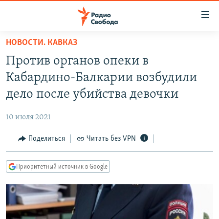
Ссылки
для
упрощенного
НОВОСТИ. КАВКАЗ
ПРОГРАММЫ
доступа
Против органов опеки в
ПОДКАСТЫ
Вернуться
Кабардино-Балкарии возбудили
к
АВТОРСКИЕ ПРОЕКТЫ
дело после убийства девочки
основному
ЦИТАТЫ СВОБОДЫ
содержанию
10 июля 2021
Вернутся
МНЕНИЯ
к
Поделиться
Читать без VPN
КУЛЬТУРА
главной
навигации
IDEL.РЕАЛИИ
Приоритетный источник в Google
Вернутся
КАВКАЗ.РЕАЛИИ
к
СЕВЕР.РЕАЛИИ
поиску
СИБИРЬ.РЕАЛИИ