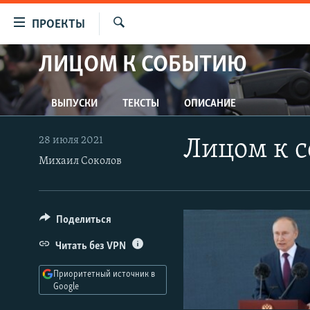
Ссылки
ПРОЕКТЫ
для
Искать
упрощенного
ЛИЦОМ К СОБЫТИЮ
ПРОГРАММЫ
доступа
ПОДКАСТЫ
Вернуться
ВЫПУСКИ
ТЕКСТЫ
ОПИСАНИЕ
АВТОРСКИЕ ПРОЕКТЫ
к
основному
ЦИТАТЫ СВОБОДЫ
28 июля 2021
Лицом к с
содержанию
МНЕНИЯ
Михаил Соколов
Вернутся
КУЛЬТУРА
к
главной
IDEL.РЕАЛИИ
Поделиться
навигации
КАВКАЗ.РЕАЛИИ
Вернутся
Читать без VPN
к
СЕВЕР.РЕАЛИИ
поиску
Приоритетный источник в
СИБИРЬ.РЕАЛИИ
Google