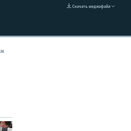
Скачать медиафайл
EMBED
ам