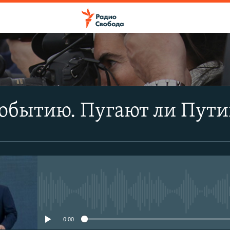
ПОДПИСАТЬСЯ
обытию. Пугают ли Пути
Apple Podcasts
CastBox
Подписаться
No media source currently avail
0:00