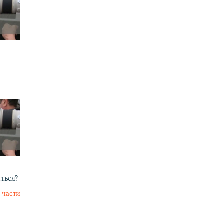
аться?
 части