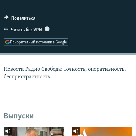
РАСПИСАНИЕ ВЕЩАНИЯ
ПОДПИШИТЕСЬ НА РАССЫЛКУ
Поделиться
Читать без VPN
СОЦИАЛЬНЫЕ СЕТИ
Приоритетный источник в Google
Новости Радио Свобода: точность, оперативность,
Все сайты РСЕ/РС
беспристрастность
Выпуски