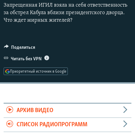
Запрещенная ИГИЛ взяла на себя ответственность
РАСПИСАНИЕ ВЕЩАНИЯ
360p
за обстрел Кабула вблизи президентского дворца.
ПОДПИШИТЕСЬ НА РАССЫЛКУ
Что ждет мирных жителей?
480p
Auto
240p
360p
480p
720p
СОЦИАЛЬНЫЕ СЕТИ
720p
1080p
1080p
Поделиться
Читать без VPN
Приоритетный источник в Google
Все сайты РСЕ/РС
АРХИВ ВИДЕО
СПИСОК РАДИОПРОГРАММ