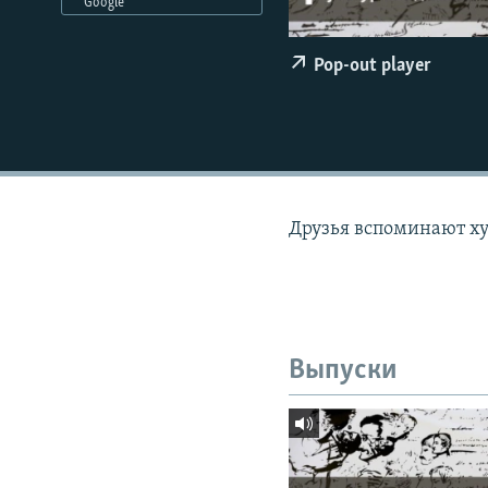
РАСПИСАНИЕ ВЕЩАНИЯ
Google
ПОДПИШИТЕСЬ НА РАССЫЛКУ
Pop-out player
Друзья вспоминают х
Выпуски