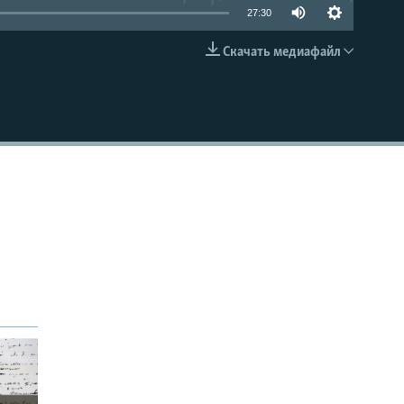
27:30
Скачать медиафайл
EMBED