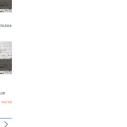
италия
дов
 части