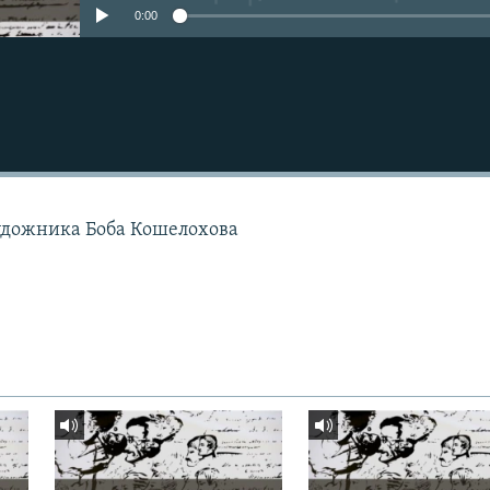
0:00
удожника Боба Кошелохова