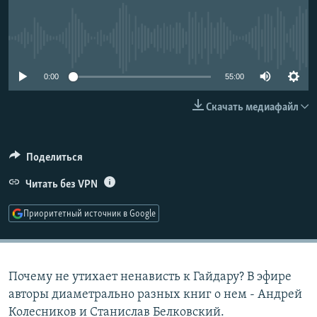
РАСПИСАНИЕ ВЕЩАНИЯ
ПОДПИШИТЕСЬ НА РАССЫЛКУ
No media source currently available
СОЦИАЛЬНЫЕ СЕТИ
0:00
55:00
Скачать медиафайл
Поделиться
Все сайты РСЕ/РС
Читать без VPN
Приоритетный источник в Google
Почему не утихает ненависть к Гайдару? В эфире
авторы диаметрально разных книг о нем - Андрей
Колесников и Станислав Белковский.