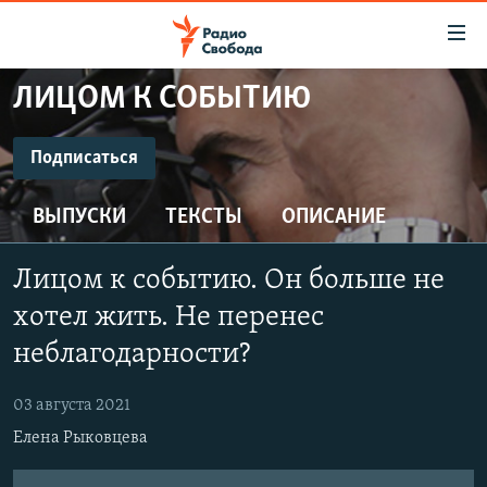
Ссылки
для
упрощенного
ЛИЦОМ К СОБЫТИЮ
ПРОГРАММЫ
доступа
ПОДКАСТЫ
Подписаться
Вернуться
к
ПОДПИСАТЬСЯ
АВТОРСКИЕ ПРОЕКТЫ
основному
ВЫПУСКИ
ТЕКСТЫ
ОПИСАНИЕ
ЦИТАТЫ СВОБОДЫ
содержанию
CastBox
Вернутся
МНЕНИЯ
Лицом к событию. Он больше не
к
КУЛЬТУРА
хотел жить. Не перенес
главной
Подписаться
навигации
IDEL.РЕАЛИИ
неблагодарности?
Вернутся
КАВКАЗ.РЕАЛИИ
к
03 августа 2021
СЕВЕР.РЕАЛИИ
поиску
Елена Рыковцева
СИБИРЬ.РЕАЛИИ