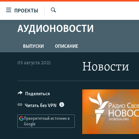
Ссылки
ПРОЕКТЫ
для
Искать
упрощенного
АУДИОНОВОСТИ
ПРОГРАММЫ
доступа
ПОДКАСТЫ
Вернуться
ВЫПУСКИ
ОПИСАНИЕ
АВТОРСКИЕ ПРОЕКТЫ
к
основному
ЦИТАТЫ СВОБОДЫ
05 августа 2021
Новости
содержанию
МНЕНИЯ
Вернутся
КУЛЬТУРА
к
главной
Поделиться
IDEL.РЕАЛИИ
навигации
КАВКАЗ.РЕАЛИИ
Читать без VPN
Вернутся
к
СЕВЕР.РЕАЛИИ
Приоритетный источник в
поиску
Google
СИБИРЬ.РЕАЛИИ