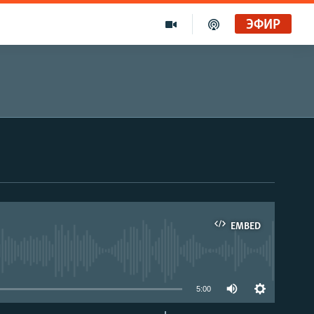
ЭФИР
EMBED
able
5:00