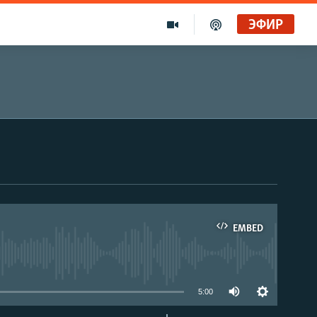
ЭФИР
EMBED
able
5:00