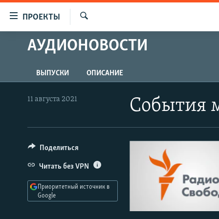
Ссылки
ПРОЕКТЫ
для
Искать
упрощенного
АУДИОНОВОСТИ
ПРОГРАММЫ
доступа
ПОДКАСТЫ
Вернуться
ВЫПУСКИ
ОПИСАНИЕ
АВТОРСКИЕ ПРОЕКТЫ
к
основному
ЦИТАТЫ СВОБОДЫ
11 августа 2021
События 
содержанию
МНЕНИЯ
Вернутся
КУЛЬТУРА
к
главной
Поделиться
IDEL.РЕАЛИИ
навигации
КАВКАЗ.РЕАЛИИ
Читать без VPN
Вернутся
к
СЕВЕР.РЕАЛИИ
Приоритетный источник в
поиску
Google
СИБИРЬ.РЕАЛИИ