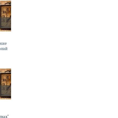
ение
олай
твах"