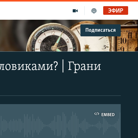
ЭФИР
Подписаться
ловиками? | Грани
EMBED
able