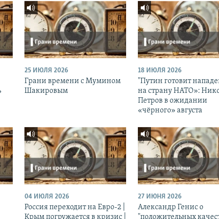
25 ИЮЛЯ 2026
18 ИЮЛЯ 2026
Грани времени с Мумином
"Путин готовит напад
ь
Шакировым
на страну НАТО»: Ник
Петров в ожидании
«чёрного» августа
04 ИЮЛЯ 2026
27 ИЮНЯ 2026
Россия переходит на Евро-2 |
Александр Генис о
Крым погружается в кризис |
"положительных качес