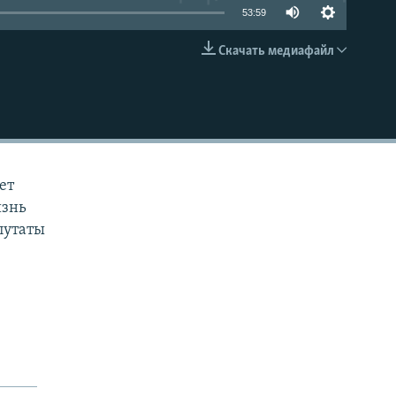
53:59
Скачать медиафайл
EMBED
ет
изнь
путаты