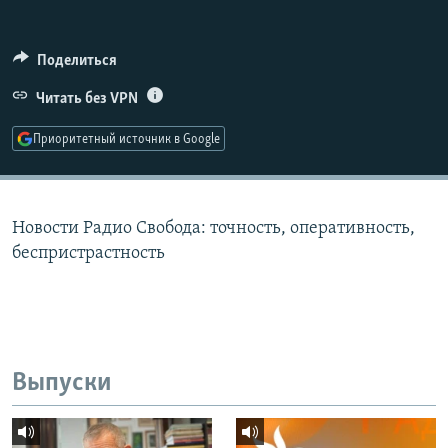
РАСПИСАНИЕ ВЕЩАНИЯ
ПОДПИШИТЕСЬ НА РАССЫЛКУ
Поделиться
Читать без VPN
СОЦИАЛЬНЫЕ СЕТИ
Приоритетный источник в Google
Новости Радио Свобода: точность, оперативность,
Все сайты РСЕ/РС
беспристрастность
Выпуски