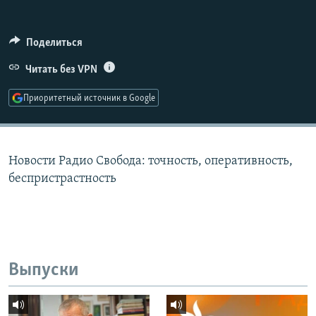
РАСПИСАНИЕ ВЕЩАНИЯ
ПОДПИШИТЕСЬ НА РАССЫЛКУ
Поделиться
Читать без VPN
СОЦИАЛЬНЫЕ СЕТИ
Приоритетный источник в Google
Новости Радио Свобода: точность, оперативность,
Все сайты РСЕ/РС
беспристрастность
Выпуски