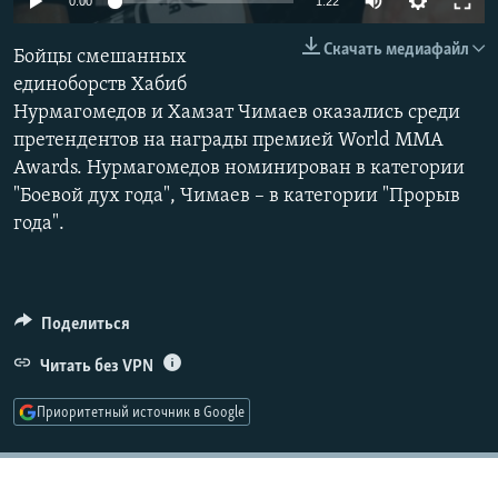
0:00
1:22
РАСПИСАНИЕ ВЕЩАНИЯ
240p
Скачать медиафайл
Бойцы смешанных
ПОДПИШИТЕСЬ НА РАССЫЛКУ
360p
единоборств Хабиб
Нурмагомедов и Хамзат Чимаев оказались среди
480p
СОЦИАЛЬНЫЕ СЕТИ
Auto
240p
360p
480p
претендентов на награды премией World MMA
720p
Awards. Нурмагомедов номинирован в категории
720p
1080p
1080p
"Боевой дух года", Чимаев – в категории "Прорыв
года".
Все сайты РСЕ/РС
Поделиться
Читать без VPN
Приоритетный источник в Google