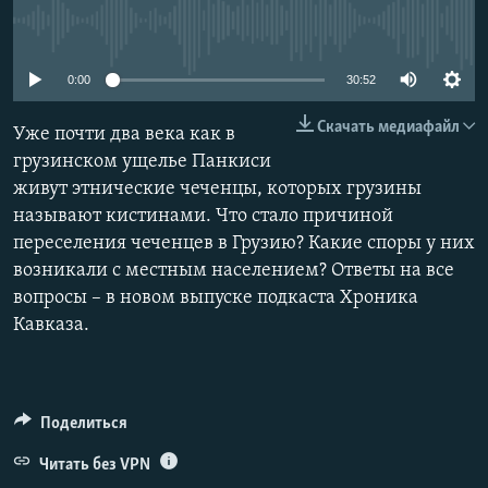
РАСПИСАНИЕ ВЕЩАНИЯ
No media source currently available
Подписаться
ПОДПИШИТЕСЬ НА РАССЫЛКУ
0:00
30:52
СОЦИАЛЬНЫЕ СЕТИ
Скачать медиафайл
Уже почти два века как в
грузинском ущелье Панкиси
живут этнические чеченцы, которых грузины
называют кистинами. Что стало причиной
переселения чеченцев в Грузию? Какие споры у них
Все сайты РСЕ/РС
возникали с местным населением? Ответы на все
вопросы – в новом выпуске подкаста Хроника
Кавказа.
Поделиться
Читать без VPN