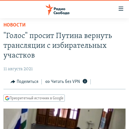
Ссылки
для
упрощенного
НОВОСТИ
ПРОГРАММЫ
доступа
"Голос" просит Путина вернуть
ПОДКАСТЫ
Вернуться
трансляции с избирательных
к
АВТОРСКИЕ ПРОЕКТЫ
участков
основному
ЦИТАТЫ СВОБОДЫ
содержанию
11 августа 2021
Вернутся
МНЕНИЯ
к
Поделиться
Читать без VPN
КУЛЬТУРА
главной
навигации
IDEL.РЕАЛИИ
Приоритетный источник в Google
Вернутся
КАВКАЗ.РЕАЛИИ
к
СЕВЕР.РЕАЛИИ
поиску
СИБИРЬ.РЕАЛИИ