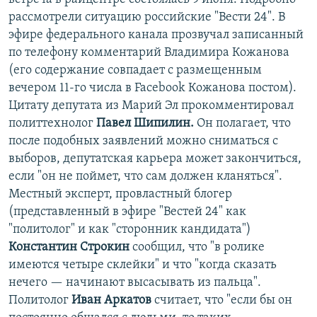
рассмотрели ситуацию российские "Вести 24". В
эфире федерального канала прозвучал записанный
по телефону комментарий Владимира Кожанова
(его содержание совпадает с размещенным
вечером 11-го числа в Facebook Кожанова постом).
Цитату депутата из Марий Эл прокомментировал
политтехнолог
Павел Шипилин.
Он полагает, что
после подобных заявлений можно сниматься с
выборов, депутатская карьера может закончиться,
если "он не поймет, что сам должен кланяться".
Местный эксперт, провластный блогер
(представленный в эфире "Вестей 24" как
"политолог" и как "сторонник кандидата")
Константин Строкин
сообщил, что "в ролике
имеются четыре склейки" и что "когда сказать
нечего — начинают высасывать из пальца".
Политолог
Иван Аркатов
считает, что "если бы он