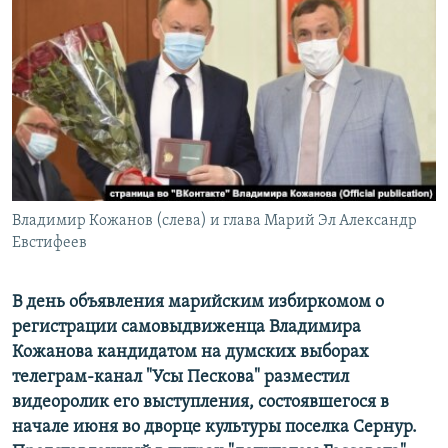
РАСПИСАНИЕ ВЕЩАНИЯ
ПОДПИШИТЕСЬ НА РАССЫЛКУ
СОЦИАЛЬНЫЕ СЕТИ
Владимир Кожанов (слева) и глава Марий Эл Александр
Все сайты РСЕ/РС
Евстифеев
В день объявления марийским избиркомом о
регистрации самовыдвиженца Владимира
Кожанова кандидатом на думских выборах
телеграм-канал "Усы Пескова" разместил
видеоролик его выступления, состоявшегося в
начале июня во дворце культуры поселка Сернур.