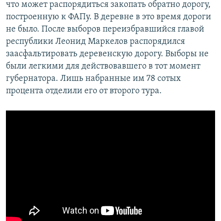
что может распорядиться закопать обратно дорогу,
построенную к ФАПу. В деревне в это время дороги
не было. После выборов переизбравшийся главой
республики Леонид Маркелов распорядился
заасфальтировать деревенскую дорогу. Выборы не
были легкими для действовавшего в тот момент
губернатора. Лишь набранные им 78 сотых
процента отделили его от второго тура.