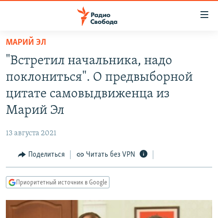
Ссылки
для
упрощенного
МАРИЙ ЭЛ
ПРОГРАММЫ
доступа
"Встретил начальника, надо
ПОДКАСТЫ
Вернуться
поклониться". О предвыборной
к
АВТОРСКИЕ ПРОЕКТЫ
цитате самовыдвиженца из
основному
ЦИТАТЫ СВОБОДЫ
содержанию
Марий Эл
Вернутся
МНЕНИЯ
к
13 августа 2021
КУЛЬТУРА
главной
Поделиться
Читать без VPN
навигации
IDEL.РЕАЛИИ
Вернутся
КАВКАЗ.РЕАЛИИ
к
Приоритетный источник в Google
СЕВЕР.РЕАЛИИ
поиску
СИБИРЬ.РЕАЛИИ