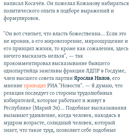
написал Косачёв. Он пожелал Кожанову набираться
политического опыта в подборе выражений и
формулировок.
"Он вот считает, что власть божественна... Если это
не ирония, а его мировоззрение, мироощущение и
его принцип жизни, то кроме как сожаления, здесь
ничего высказать нельзя", — так
прокомментировал высказывание бывшего
однопартийца замглавы фракции ЛДПР в Госдуме,
член высшего совета партии
Ярослав Нилов
, его
мнение
приводят
РИА "Новости". — Я думаю, что
реакция последует со стороны трудолюбивых
избирателей, которые работают и живут в
Республике (Марий Эл)... Подобные высказывания
вызывают удивление, когда человек, находясь в
мудром возрасте, солидный человек, который
знает, что такое труд, позволяет себе подобные