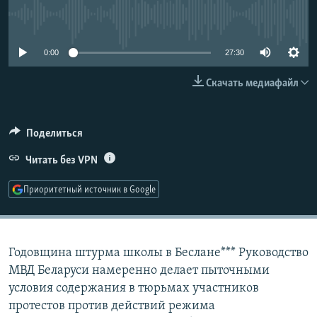
РАСПИСАНИЕ ВЕЩАНИЯ
No media source currently available
ПОДПИШИТЕСЬ НА РАССЫЛКУ
0:00
27:30
СОЦИАЛЬНЫЕ СЕТИ
Скачать медиафайл
Поделиться
Читать без VPN
Все сайты РСЕ/РС
Приоритетный источник в Google
Годовщина штурма школы в Беслане*** Руководство
МВД Беларуси намеренно делает пыточными
условия содержания в тюрьмах участников
протестов против действий режима