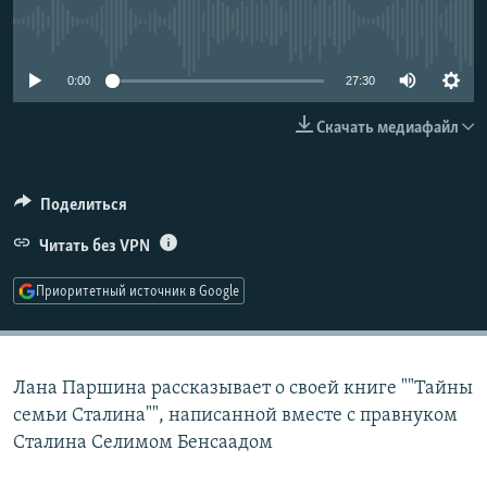
РАСПИСАНИЕ ВЕЩАНИЯ
No media source currently available
ПОДПИШИТЕСЬ НА РАССЫЛКУ
0:00
27:30
СОЦИАЛЬНЫЕ СЕТИ
Скачать медиафайл
Поделиться
Читать без VPN
Все сайты РСЕ/РС
Приоритетный источник в Google
Лана Паршина рассказывает о своей книге ""Тайны
семьи Сталина"", написанной вместе с правнуком
Сталина Селимом Бенсаадом