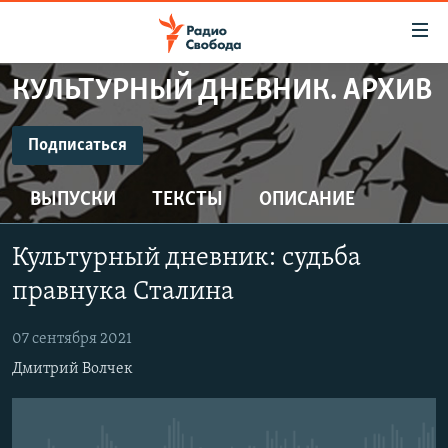
Ссылки
для
упрощенного
КУЛЬТУРНЫЙ ДНЕВНИК. АРХИВ
ПРОГРАММЫ
доступа
ПОДКАСТЫ
Подписаться
Вернуться
к
ПОДПИСАТЬСЯ
АВТОРСКИЕ ПРОЕКТЫ
основному
ВЫПУСКИ
ТЕКСТЫ
ОПИСАНИЕ
ЦИТАТЫ СВОБОДЫ
содержанию
CastBox
Вернутся
МНЕНИЯ
Культурный дневник: судьба
к
КУЛЬТУРА
правнука Сталина
главной
Подписаться
навигации
IDEL.РЕАЛИИ
07 сентября 2021
Вернутся
КАВКАЗ.РЕАЛИИ
Дмитрий Волчек
к
СЕВЕР.РЕАЛИИ
поиску
СИБИРЬ.РЕАЛИИ