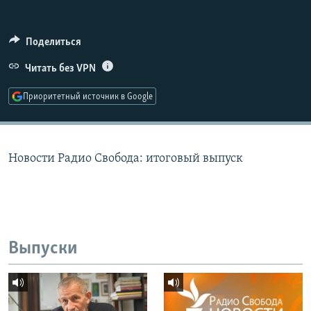
РАСПИСАНИЕ ВЕЩАНИЯ
ПОДПИШИТЕСЬ НА РАССЫЛКУ
Поделиться
Читать без VPN
СОЦИАЛЬНЫЕ СЕТИ
Приоритетный источник в Google
Новости Радио Свобода: итоговый выпуск
Все сайты РСЕ/РС
Выпуски