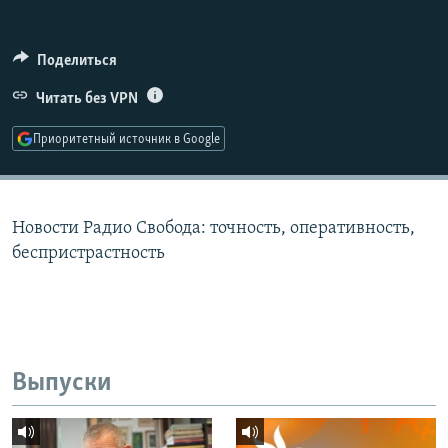
РАСПИСАНИЕ ВЕЩАНИЯ
ПОДПИШИТЕСЬ НА РАССЫЛКУ
Поделиться
Читать без VPN
СОЦИАЛЬНЫЕ СЕТИ
Приоритетный источник в Google
Новости Радио Свобода: точность, оперативность,
Все сайты РСЕ/РС
беспристрастность
Выпуски