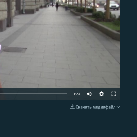
able
1:23
Скачать медиафайл
EMBED