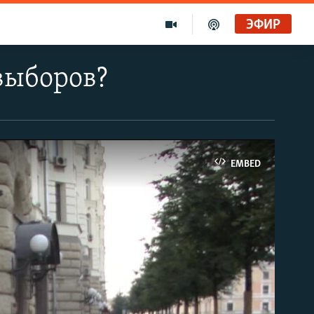
ЭФИР
 выборов?
EMBED