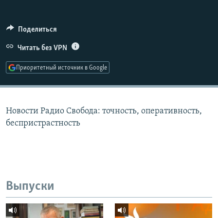
РАСПИСАНИЕ ВЕЩАНИЯ
ПОДПИШИТЕСЬ НА РАССЫЛКУ
Поделиться
Читать без VPN
СОЦИАЛЬНЫЕ СЕТИ
Приоритетный источник в Google
Новости Радио Свобода: точность, оперативность,
Все сайты РСЕ/РС
беспристрастность
Выпуски