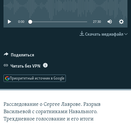
РАСПИСАНИЕ ВЕЩАНИЯ
No media source currently available
ПОДПИШИТЕСЬ НА РАССЫЛКУ
0:00
27:30
СОЦИАЛЬНЫЕ СЕТИ
Скачать медиафайл
Поделиться
Читать без VPN
Все сайты РСЕ/РС
Приоритетный источник в Google
Расследование о Сергее Лаврове. Разрыв
Васильевой с соратниками Навального.
Трехдневное голосование и его итоги