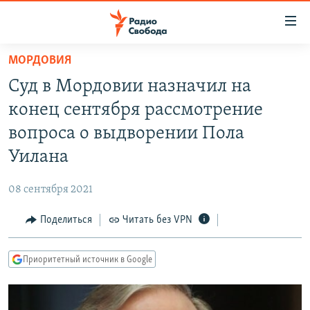
Ссылки
для
упрощенного
МОРДОВИЯ
ПРОГРАММЫ
доступа
Суд в Мордовии назначил на
ПОДКАСТЫ
Вернуться
конец сентября рассмотрение
к
АВТОРСКИЕ ПРОЕКТЫ
вопроса о выдворении Пола
основному
ЦИТАТЫ СВОБОДЫ
содержанию
Уилана
Вернутся
МНЕНИЯ
к
08 сентября 2021
КУЛЬТУРА
главной
Поделиться
Читать без VPN
навигации
IDEL.РЕАЛИИ
Вернутся
КАВКАЗ.РЕАЛИИ
к
Приоритетный источник в Google
СЕВЕР.РЕАЛИИ
поиску
СИБИРЬ.РЕАЛИИ