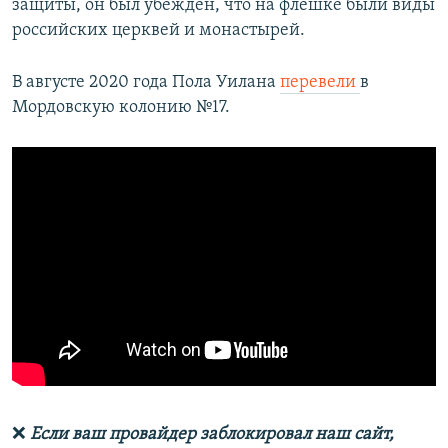
защиты, он был убежден, что на флешке были виды
российских церквей и монастырей.
В августе 2020 года Пола Уилана
перевели
в
Мордовскую колонию №17.
❌
Если ваш провайдер заблокировал наш сайт,