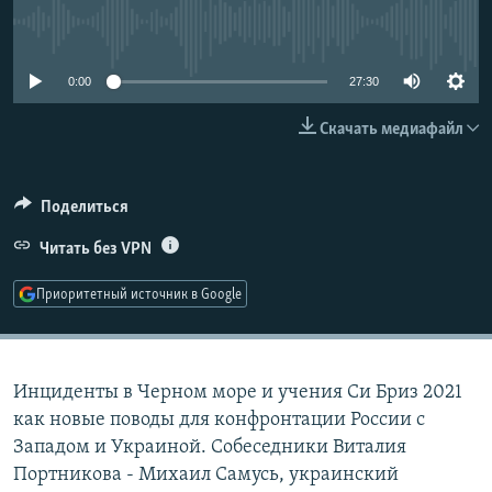
РАСПИСАНИЕ ВЕЩАНИЯ
No media source currently available
ПОДПИШИТЕСЬ НА РАССЫЛКУ
0:00
27:30
СОЦИАЛЬНЫЕ СЕТИ
Скачать медиафайл
Поделиться
Читать без VPN
Все сайты РСЕ/РС
Приоритетный источник в Google
Инциденты в Черном море и учения Си Бриз 2021
как новые поводы для конфронтации России с
Западом и Украиной. Собеседники Виталия
Портникова - Михаил Самусь, украинский