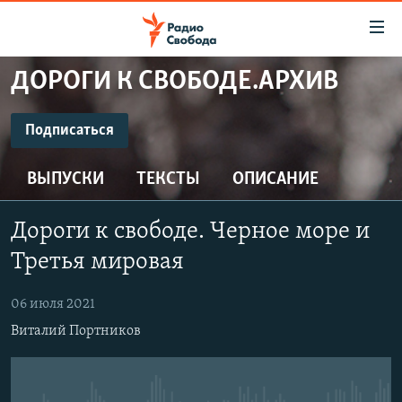
Ссылки
для
упрощенного
ДОРОГИ К СВОБОДЕ.АРХИВ
ПРОГРАММЫ
доступа
ПОДКАСТЫ
Подписаться
Вернуться
к
ПОДПИСАТЬСЯ
АВТОРСКИЕ ПРОЕКТЫ
основному
ВЫПУСКИ
ТЕКСТЫ
ОПИСАНИЕ
ЦИТАТЫ СВОБОДЫ
содержанию
CastBox
Вернутся
МНЕНИЯ
Дороги к свободе. Черное море и
к
КУЛЬТУРА
Третья мировая
главной
Подписаться
навигации
IDEL.РЕАЛИИ
06 июля 2021
Вернутся
КАВКАЗ.РЕАЛИИ
Виталий Портников
к
СЕВЕР.РЕАЛИИ
поиску
СИБИРЬ.РЕАЛИИ