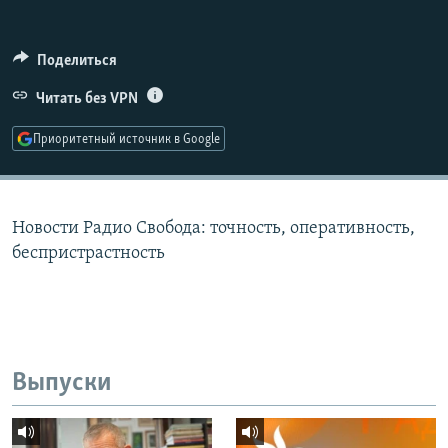
РАСПИСАНИЕ ВЕЩАНИЯ
ПОДПИШИТЕСЬ НА РАССЫЛКУ
Поделиться
Читать без VPN
СОЦИАЛЬНЫЕ СЕТИ
Приоритетный источник в Google
Новости Радио Свобода: точность, оперативность,
Все сайты РСЕ/РС
беспристрастность
Выпуски