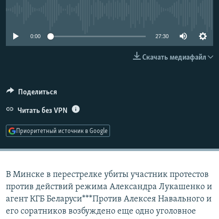
РАСПИСАНИЕ ВЕЩАНИЯ
No media source currently available
ПОДПИШИТЕСЬ НА РАССЫЛКУ
0:00
27:30
СОЦИАЛЬНЫЕ СЕТИ
Скачать медиафайл
Поделиться
Читать без VPN
Все сайты РСЕ/РС
Приоритетный источник в Google
В Минске в перестрелке убиты участник протестов
против действий режима Александра Лукашенко и
агент КГБ Беларуси***Против Алексея Навального и
его соратников возбуждено еще одно уголовное