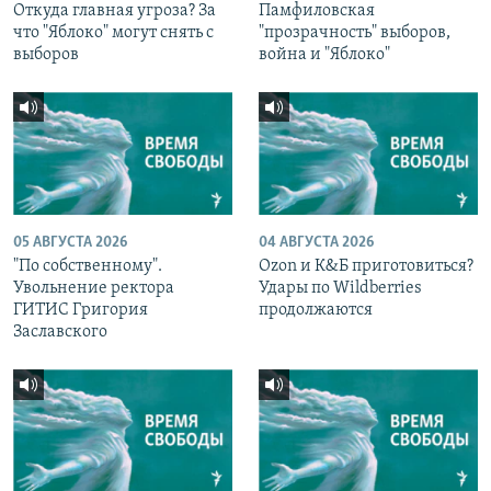
Откуда главная угроза? За
Памфиловская
что "Яблоко" могут снять с
"прозрачность" выборов,
выборов
война и "Яблоко"
05 АВГУСТА 2026
04 АВГУСТА 2026
"По собственному".
Ozon и К&Б приготовиться?
Увольнение ректора
Удары по Wildberries
ГИТИС Григория
продолжаются
Заславского