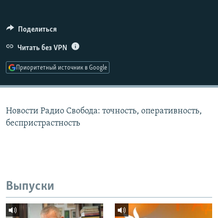
РАСПИСАНИЕ ВЕЩАНИЯ
ПОДПИШИТЕСЬ НА РАССЫЛКУ
Поделиться
Читать без VPN
СОЦИАЛЬНЫЕ СЕТИ
Приоритетный источник в Google
Новости Радио Свобода: точность, оперативность,
Все сайты РСЕ/РС
беспристрастность
Выпуски