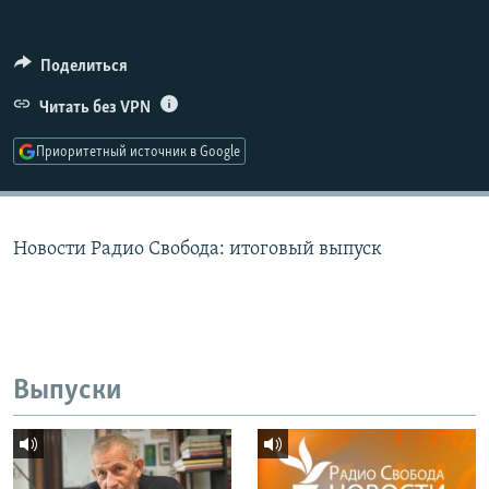
РАСПИСАНИЕ ВЕЩАНИЯ
ПОДПИШИТЕСЬ НА РАССЫЛКУ
Поделиться
Читать без VPN
СОЦИАЛЬНЫЕ СЕТИ
Приоритетный источник в Google
Новости Радио Свобода: итоговый выпуск
Все сайты РСЕ/РС
Выпуски