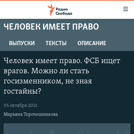
Ссылки
для
упрощенного
ЧЕЛОВЕК ИМЕЕТ ПРАВО
ПРОГРАММЫ
доступа
ПОДКАСТЫ
ВЫПУСКИ
ТЕКСТЫ
ОПИСАНИЕ
Вернуться
к
АВТОРСКИЕ ПРОЕКТЫ
основному
Человек имеет право. ФСБ ищет
ЦИТАТЫ СВОБОДЫ
содержанию
врагов. Можно ли стать
Вернутся
МНЕНИЯ
госизменником, не зная
к
КУЛЬТУРА
главной
гостайны?
навигации
IDEL.РЕАЛИИ
Вернутся
05 октября 2021
КАВКАЗ.РЕАЛИИ
к
Марьяна Торочешникова
СЕВЕР.РЕАЛИИ
поиску
СИБИРЬ.РЕАЛИИ