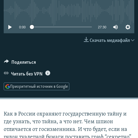
РАСПИСАНИЕ ВЕЩАНИЯ
No media source currently available
ПОДПИШИТЕСЬ НА РАССЫЛКУ
0:00
27:30
СОЦИАЛЬНЫЕ СЕТИ
Скачать медиафайл
Поделиться
Читать без VPN
Все сайты РСЕ/РС
Приоритетный источник в Google
Как в России охраняют государственную тайну и
где узнать, что тайна, а что нет. Чем шпион
отличается от госизменника. И что будет, если на
рулон туалетной бумаги поставить гриф “секретно”.