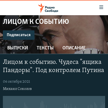
Ссылки
для
упрощенного
ЛИЦОМ К СОБЫТИЮ
ПРОГРАММЫ
доступа
ПОДКАСТЫ
Подписаться
Вернуться
к
ПОДПИСАТЬСЯ
АВТОРСКИЕ ПРОЕКТЫ
основному
ВЫПУСКИ
ТЕКСТЫ
ОПИСАНИЕ
ЦИТАТЫ СВОБОДЫ
содержанию
CastBox
Вернутся
МНЕНИЯ
Лицом к событию. Чудеса "ящика
к
КУЛЬТУРА
Пандоры". Под контролем Путина
главной
Подписаться
навигации
IDEL.РЕАЛИИ
06 октября 2021
Вернутся
КАВКАЗ.РЕАЛИИ
Михаил Соколов
к
СЕВЕР.РЕАЛИИ
поиску
СИБИРЬ.РЕАЛИИ