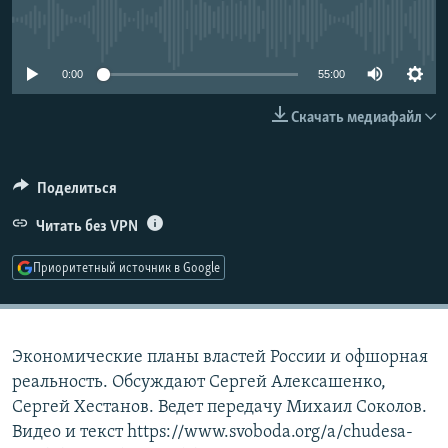
РАСПИСАНИЕ ВЕЩАНИЯ
No media source currently available
ПОДПИШИТЕСЬ НА РАССЫЛКУ
0:00
55:00
СОЦИАЛЬНЫЕ СЕТИ
Скачать медиафайл
Поделиться
Читать без VPN
Все сайты РСЕ/РС
Приоритетный источник в Google
Экономические планы властей России и офшорная
реальность. Обсуждают Сергей Алексашенко,
Сергей Хестанов. Ведет передачу Михаил Соколов.
Видео и текст https://www.svoboda.org/a/chudesa-