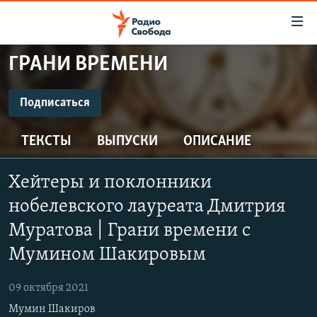
Ссылки
для
упрощенного
ГРАНИ ВРЕМЕНИ
ПРОГРАММЫ
доступа
ПОДКАСТЫ
Подписаться
Вернуться
к
ПОДПИСАТЬСЯ
АВТОРСКИЕ ПРОЕКТЫ
основному
ТЕКСТЫ
ВЫПУСКИ
ОПИСАНИЕ
ЦИТАТЫ СВОБОДЫ
содержанию
Spotify
Вернутся
МНЕНИЯ
Хейтеры и поклонники
к
КУЛЬТУРА
нобелевского лауреата Дмитрия
главной
CastBox
навигации
IDEL.РЕАЛИИ
Муратова | Грани времени с
Вернутся
Мумином Шакировым
КАВКАЗ.РЕАЛИИ
Подписаться
к
СЕВЕР.РЕАЛИИ
поиску
09 октября 2021
СИБИРЬ.РЕАЛИИ
Мумин Шакиров