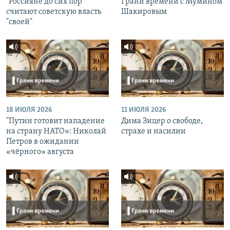
"Россияне до сих пор
Грани времени с Мумином
считают советскую власть
Шакировым
"своей"
18 ИЮЛЯ 2026
11 ИЮЛЯ 2026
"Путин готовит нападение
Дима Зицер о свободе,
на страну НАТО»: Николай
страхе и насилии
Петров в ожидании
«чёрного» августа