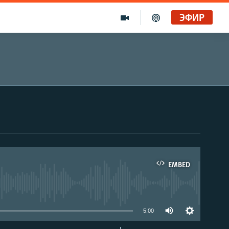
ЭФИР
EMBED
able
5:00