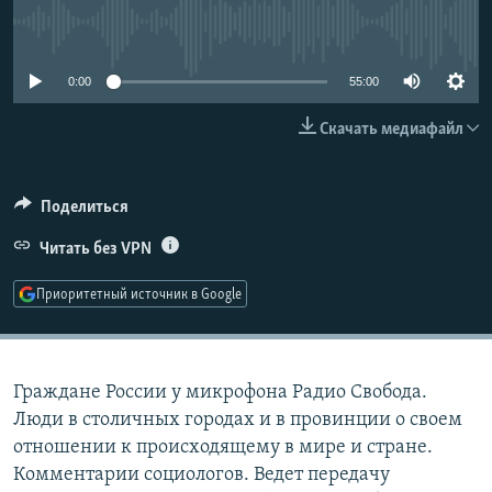
РАСПИСАНИЕ ВЕЩАНИЯ
No media source currently available
ПОДПИШИТЕСЬ НА РАССЫЛКУ
0:00
55:00
СОЦИАЛЬНЫЕ СЕТИ
Скачать медиафайл
Поделиться
Читать без VPN
Все сайты РСЕ/РС
Приоритетный источник в Google
Граждане России у микрофона Радио Свобода.
Люди в столичных городах и в провинции о своем
отношении к происходящему в мире и стране.
Комментарии социологов. Ведет передачу