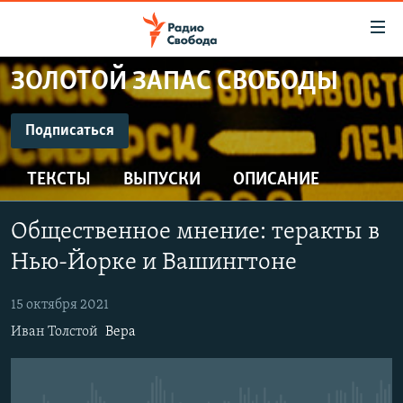
Ссылки
для
упрощенного
ЗОЛОТОЙ ЗАПАС СВОБОДЫ
ПРОГРАММЫ
доступа
ПОДКАСТЫ
Подписаться
Вернуться
к
ПОДПИСАТЬСЯ
АВТОРСКИЕ ПРОЕКТЫ
основному
ТЕКСТЫ
ВЫПУСКИ
ОПИСАНИЕ
ЦИТАТЫ СВОБОДЫ
содержанию
CastBox
Вернутся
МНЕНИЯ
Общественное мнение: теракты в
к
КУЛЬТУРА
Нью-Йорке и Вашингтоне
главной
Подписаться
навигации
IDEL.РЕАЛИИ
15 октября 2021
Вернутся
КАВКАЗ.РЕАЛИИ
Иван Толстой
Вера
к
СЕВЕР.РЕАЛИИ
поиску
СИБИРЬ.РЕАЛИИ