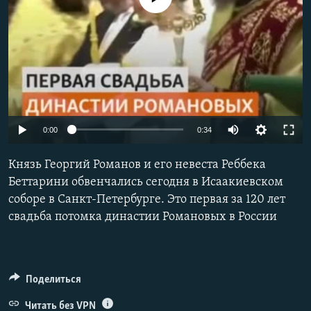
РАСПИСАНИЕ ВЕЩАНИЯ
ПОДПИШИТЕСЬ НА РАССЫЛКУ
СОЦИАЛЬНЫЕ СЕТИ
0:00
0:34
Князь Георгий Романов и его невеста Реббека
Все сайты РСЕ/РС
Беттарини обвенчались сегодня в Исаакиевском
соборе в Санкт-Петербурге. Это первая за 120 лет
свадьба потомка династии Романовых в России
Поделиться
Читать без VPN