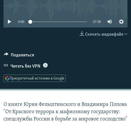
РАСПИСАНИЕ ВЕЩАНИЯ
No media source currently available
ПОДПИШИТЕСЬ НА РАССЫЛКУ
0:00
27:30
СОЦИАЛЬНЫЕ СЕТИ
Скачать медиафайл
Поделиться
Читать без VPN
Все сайты РСЕ/РС
Приоритетный источник в Google
О книге Юрия Фельштинского и Владимира Попова
"От Красного террора к мафиозному государству:
спецслужбы России в борьбе за мировое господство"