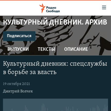
Ссылки
для
упрощенного
КУЛЬТУРНЫЙ ДНЕВНИК. АРХИВ
ПРОГРАММЫ
доступа
ПОДКАСТЫ
Подписаться
Вернуться
к
ПОДПИСАТЬСЯ
АВТОРСКИЕ ПРОЕКТЫ
основному
ВЫПУСКИ
ТЕКСТЫ
ОПИСАНИЕ
ЦИТАТЫ СВОБОДЫ
содержанию
CastBox
Вернутся
МНЕНИЯ
Культурный дневник: спецслужбы
к
КУЛЬТУРА
в борьбе за власть
главной
Подписаться
навигации
IDEL.РЕАЛИИ
19 октября 2021
Вернутся
КАВКАЗ.РЕАЛИИ
Дмитрий Волчек
к
СЕВЕР.РЕАЛИИ
поиску
СИБИРЬ.РЕАЛИИ